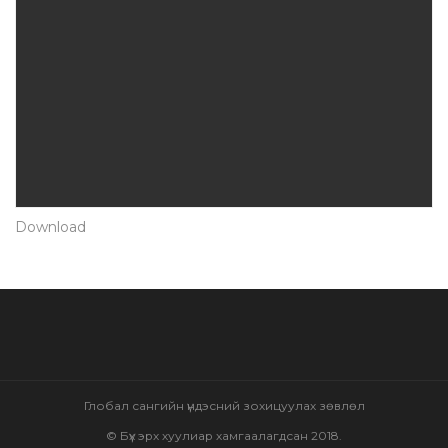
Download
Глобал сангийн үндэсний зохицуулах зөвлөл
© Бүх эрх хуулиар хамгаалагдсан 2018.