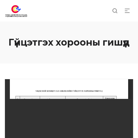
Гүйцэтгэх хорооны гишүүд