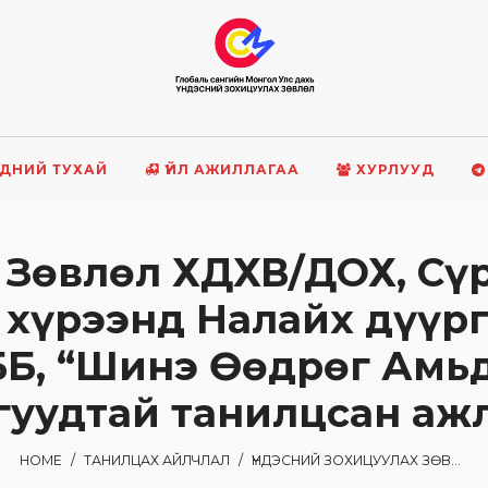
ДНИЙ ТУХАЙ
ҮЙЛ АЖИЛЛАГАА
ХУРЛУУД
х Зөвлөл ХДХВ/ДОХ, Cү
хүрээнд Налайх дүүрг
ББ, “Шинэ Өөдрөг Амьд
гуудтай танилцсан аж
HOME
/
ТАНИЛЦАХ АЙЛЧЛАЛ
/
ҮНДЭСНИЙ ЗОХИЦУУЛАХ ЗӨВЛӨЛ ХДХВ/ДОХ, CҮРЬЕЭГИЙН ТӨСЛҮҮДИЙН XЭРЭГЖИЛТИЙН ХҮРЭЭНД НАЛАЙХ ДҮҮРГИЙН ЭМТ, “ТӨГС БҮСГҮЙЧҮҮД” ТББ, “ШИНЭ ӨӨДРӨГ АМЬДРАЛ” ТББ ЗЭРЭГ БАЙГУУЛЛАГУУДТАЙ ТАНИЛЦСАН АЖЛЫН ТАЙЛАН