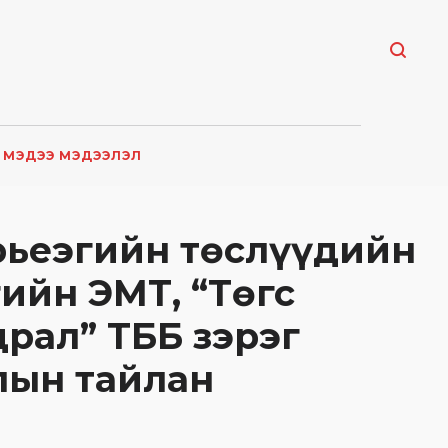
МЭДЭЭ МЭДЭЭЛЭЛ
рьеэгийн төслүүдийн
ийн ЭМТ, “Төгс
рал” ТББ зэрэг
лын тайлан