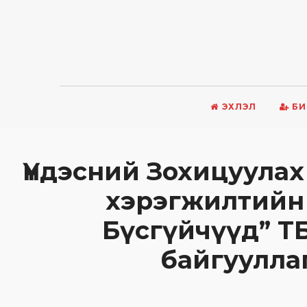
ЭХЛЭЛ
БИ
Үндэсний Зохицуула
xэрэгжилтийн 
Бүсгүйчүүд” Т
байгуулла