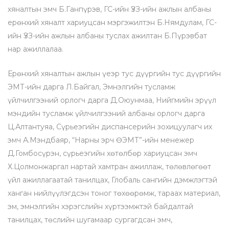
хяналтын эмч Б.Ганпүрэв, ГС-ийн ҮЗЗ-ийн ажлын албаны
ерөнхий хяналт хариуцсан мэргэжилтэн Б.Нямдулам, ГС-
ийн ҮЗЗ-ийн ажлын албаны туслах ажилтан Б.Пүрэвбат
нар ажиллалаа.
Ерөнхий хяналтын ажлын үеэр тус дүүргийн тус дүүргийн
ЭМТ-ийн дарга Л.Байгал, Эмнэлгийн тусламж
үйлчилгээний орлогч дарга Д.Оюунмаа, Нийгмийн эрүүл
мэндийн тусламж үйлчилгээний албаны орлогч дарга
Ц.Алтантуяа, Сүрьеэгийн диспансерийн зохицуулагч их
эмч А.Мэндбаяр, “Нарны эрч ӨЭМТ”-ийн менежер
Д.Гомбосүрэн, сүрьеэгийн хөтөлбөр хариуцсан эмч
Х.Цолмонжаргал нартай хамтран ажиллаж, төлөвлөгөөт
үйл ажиллагаатай танилцах, Глобаль сангийн дэмжлэгтэй
ханган нийлүүлэгдсэн тоног төхөөрөмж, тараах материал,
эм, эмнэлгийн хэрэгслийн хүртээмжтэй байдалтай
танилцах, төслийн шугамаар сургагдсан эмч,