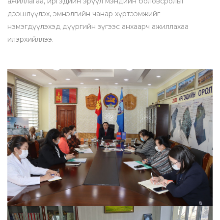
ажиллагаа, иргэдийн эрүүл мэндийн боловсролыг
дээшлүүлэх, эмнэлгийн чанар хүртээмжийг
нэмэгдүүлэхэд дүүргийн зүгээс анхаарч ажиллахаа
илэрхийллээ.