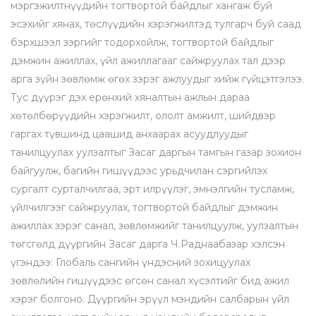
мэргэжилтнүүдийн тогтвортой байдлыг хангаж буй
эсэхийг хянах, төслүүдийн хэрэгжилтэд тулгарч буй саад
бэрхшээл зэргийг тодорхойлж, тогтвортой байдлыг
дэмжин ажиллах, үйл ажиллагааг сайжруулах тал дээр
арга зүйн зөвлөмж өгөх зэрэг ажлуудыг хийж гүйцэтгэлээ.
Тус дүүрэг дэх ерөнхий хяналтын ажлын дараа
хөтөлбөрүүдийн хэрэгжилт, ололт амжилт, шийдвэр
гаргах түвшинд цаашид анхаарах асуудлуудыг
танилцуулах уулзалтыг Засаг даргын тамгын газар зохион
байгуулж, багийн гишүүдээс урьдчилан сэргийлэх
сургалт сурталчилгаа, эрт илрүүлэг, эмнэлгийн тусламж,
үйлчилгээг сайжруулах, тогтвортой байдлыг дэмжин
ажиллах зэрэг санал, зөвлөмжийг танилцуулж, уулзалтын
төгсгөлд дүүргийн Засаг дарга Ч.Раднаабазар хэлсэн
үгэндээ: Глобаль сангийн үндэсний зохицуулах
зөвлөлийн гишүүдээс өгсөн санал хүсэлтийг бид ажил
хэрэг болгоно. Дүүргийн эрүүл мэндийн салбарын үйл