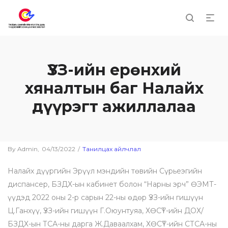
ҮЗЗ-ийн ерөнхий
хяналтын баг Налайх
дүүрэгт ажиллалаа
By
Admin
Posted
04/13/2022
Posted
Танилцах айлчлал
on
in
Налайх дүүргийн Эрүүл мэндийн төвийн Сүрьеэгийн
диспансер, БЗДХ-ын кабинет болон “Нарны эрч” ӨЭМТ-
үүдэд 2022 оны 2-р сарын 22-ны өдөр ҮЗЗ-ийн гишүүн
Ц.Ганхүү, ҮЗЗ-ийн гишүүн Г.Оюунтуяа, ХӨСҮТ-ийн ДОХ/
БЗДХ-ын ТСА-ны дарга Ж.Даваалхам, ХӨСҮТ-ийн СТСА-ны