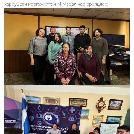
хариуцсан мэргэжилтэн М.Марал нар оролцлоо.