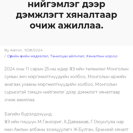
нийгэмлэг дээр
дэмжлэгт хяналтаар
очиж ажиллаа.
By
Admin
Posted
11/28/2024
Posted
Сүүлийн үеийн мэдээлэл
on
Танилцах айлчлал
Хяналтын хороо
in
2024 оны 11 сарын 25-ны өдөр ҮЗЗ-ийн төлөөлөл Монголын
сумын эмч мэргэжилтнүүдийн холбоо, Монголын өрхийн
анагаах ухааны мэргжилтнүүдийн холбоо, Монголын
сүрьеэтэй тэмцэх нийгэмлэг дээр дэмжлэгт хяналтаар
очиж ажиллаа.
Багийн бүрэлдэхүүнд:
ҮЗЗ-ийн гишүүн М.Ганзориг, Х.Даваажав, Г.Оюунтуяа нар
мөн Ажлын албаны зохицуулагч Ж.Булган, Ерөнхий хяналт