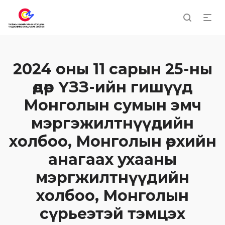
2024 оны 11 сарын 25-ны
өдөр ҮЗЗ-ийн гишүүд
Монголын сумын эмч
мэргэжилтнүүдийн
холбоо, Монголын өрхийн
анагаах ухааны
мэргжилтнүүдийн
холбоо, Монголын
сүрьеэтэй тэмцэх