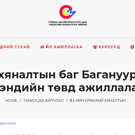
ДНИЙ ТУХАЙ
ҮЙЛ АЖИЛЛАГАА
ХУРЛУУД
 хяналтын баг Багануу
эндийн төвд ажиллал
HOME
/
ТАНИЛЦАХ АЙЛЧЛАЛ
/
ҮЗЗ-ИЙН ЕРӨНХИЙ ХЯНАЛТЫН БАГ БАГАНУУР ДҮҮРГИЙН ЭРҮҮЛ МЭНДИЙН ТӨВД АЖИЛЛАЛАА
 айлчлал