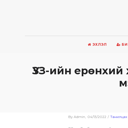
ЭХЛЭЛ
БИ
ҮЗЗ-ийн ерөнхий
м
By
Admin
Posted
04/13/2022
Posted
Танилцах
on
in