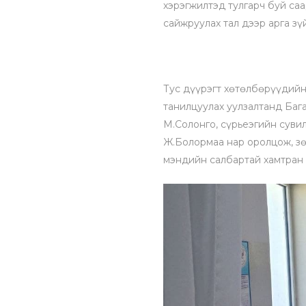
хэрэгжилтэд тулгарч буй са
сайжруулах тал дээр арга зү
Тус дүүрэгт хөтөлбөрүүдийн
танилцуулах уулзалтанд Баг
М.Солонго, сүрьеэгийн суви
Ж.Болормаа нар оролцож, зө
мэндийн салбартай хамтран 