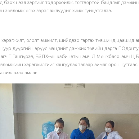
ад бэрхшээл зэргийг тодорхойлж, тогтвортой байдлыг дэмжин 
йн зөвлөмж өгөх зэрэг ажлуудыг хийж гүйцэтгэлээ.
 хэрэгжилт, ололт амжилт, шийдвэр гаргах түвшинд цаашид а
ануур дүүргийн эрүүл мэндийг дэмжих төвийн дарга Г.Одонту
лагч Т.Ганпүрэв, БЗДХ-ын кабинетын эмч Л.Мөнхбаяр, эмч Ц.Б
влөмжийн хэрэгжилтийг хангуулах талаар аймаг орон нутгаас 
ажиллахаа амлав.