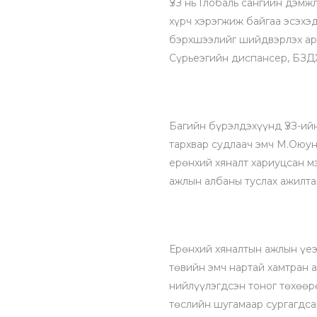
ҮЗЗ нь Глобаль сангийн дэмж
хүрч хэрэгжиж байгаа эсэхэд
бэрхшээлийг шийдвэрлэх арг
Сүрьеэгийн диспансер, БЗД
Багийн бүрэлдэхүүнд ҮЗЗ-ийн
тархвар судлаач эмч М.Оюун
ерөнхий хяналт хариуцсан м
ажлын албаны туслах ажилта
Ерөнхий хяналтын ажлын үеэ
төвийн эмч нартай хамтран а
нийлүүлэгдсэн тоног төхөөрө
төслийн шугамаар сургагдса