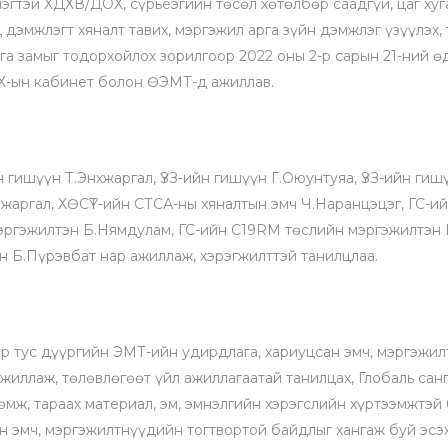
лэгтэй ХДХВ/ДОХ, сүрьеэгийн төсөл хөтөлбөр саадгүй, цаг хуг
 дэмжлэгт хяналт тавих, мэргэжил арга зүйн дэмжлэг үзүүлэх,
а замыг тодорхойлoх зорилгоор 2022 оны 2-р сарын 21-ний ө
Х-ын кабинет болон ӨЭМТ-д ажиллав.
 гишүүн Т.Энхжаргал, ҮЗЗ-ийн гишүүн Г.Оюунтуяа, ҮЗЗ-ийн гиш
жаргал, ХӨСҮТ-ийн СТСА-ны хяналтын эмч Ч.Наранцэцэг, ГС-ий
эргэжилтэн Б.Нямдулам, ГС-ийн C19RM төслийн мэргэжилтэн Г.
н Б.Пүрэвбат нар ажиллаж, хэрэгжилттэй танилцлаа.
р тус дүүргийн ЭМТ-ийн удирдлага, хариуцсан эмч, мэргэжил
жиллаж, төлөвлөгөөт үйл ажиллагаатай танилцах, Глобаль сан
мж, тараах материал, эм, эмнэлгийн хэрэгслийн хүртээмжтэй
н эмч, мэргэжилтнүүдийн тогтвортой байдлыг хангаж буй эсэх