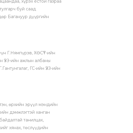
ацаандаа, хүрэх ёстой газраа
 тулгарч буй саад
дөр Багануур дүүргийн
үүн Г.Нямпүрэв, ХӨСҮТ-ийн
н ҮЗЗ-ийн ажлын албаны
Гантунгалаг, ГС-ийн ҮЗЗ-ийн
тэн, өрхийн эрүүл мэндийн
гийн дэмжлэгтэй ханган
 байдалтай танилцах,
ийг хянах, төслүүдийн