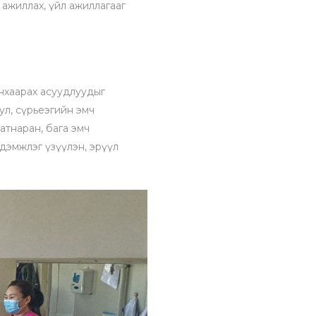
ажиллах, үйл ажиллагааг
нхаарах асуудлуудыг
ул, сүрьеэгийн эмч
атнаран, бага эмч
дэмжлэг үзүүлэн, эрүүл